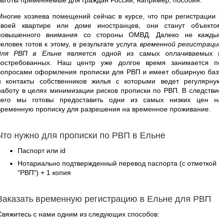
Многие хозяева помещений сейчас в курсе, что при регистрации 
своей квартире или доме иностранцев, они станут объекто
повышенного внимания со стороны ОМВД. Далеко не кажды
человек готов к этому, в результате услуга
временной регистраци
для РВП в Ельне
является одной из самых оплачиваемых 
востребованных. Наш центр уже долгое время занимается п
вопросами оформления прописки для РВП и имеет обширную баз
и контакты собственников жилья с которыми ведет регулярну
работу в целях минимизации рисков прописки по РВП. В следстви
чего мы готовы предоставить одни из самых низких цен н
временную прописку для разрешения на временное проживание.
Что нужно для прописки по РВП в Ельне
Паспорт или id
Нотариально подтвержденный перевод паспорта (с отметкой
"РВП") + 1 копия
Заказать временную регистрацию в Ельне для РВП
Свяжитесь с нами одним из следующих способов: