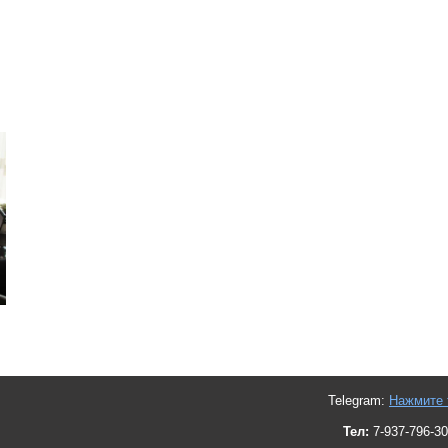
Telegram:
Нажмите 
Тел:
7-937-796-30