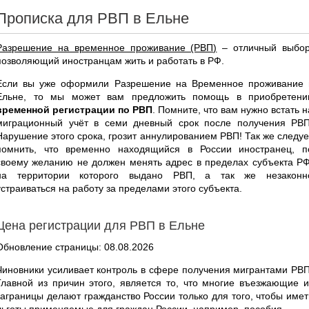
Прописка для РВП в Ельне
Разрешение на временное проживание (РВП)
– отличный выбор
позволяющий иностранцам жить и работать в РФ.
Если вы уже оформили Разрешение на Временное проживание 
Ельне, то мы может вам предложить помощь в приобретени
временной регистрации по РВП
. Помните, что вам нужно встать н
миграционный учёт в семи дневный срок после получения РВП
Нарушение этого срока, грозит аннулированием РВП! Так же следуе
помнить, что временно находящийся в России иностранец, п
своему желанию не должен менять адрес в пределах субъекта РФ
на территории которого выдано РВП, а так же незаконн
устраиваться на работу за пределами этого субъекта.
Цена регистрации для РВП в Ельне
Обновление страницы: 08.08.2026
Чиновники усиливает контроль в сфере получения мигрантами РВП
Главной из причин этого, является то, что многие въезжающие и
заграницы делают гражданство России только для того, чтобы имет
льготы применяемые для граждан России, например, пособия.